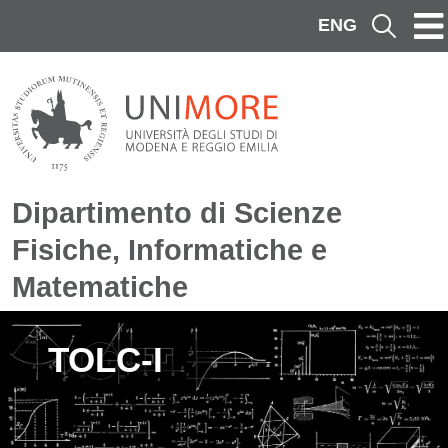
Salta al contenuto principale
ENG
Cerca
Dipartimento di Scienze
Fisiche, Informatiche e
Matematiche
Immagine
TOLC-I