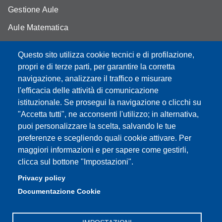
Gestione Aule
Aule Matematica
Aule Fisica
Questo sito utilizza cookie tecnici e di profilazione,
Portale studenti
propri e di terze parti, per garantire la corretta
navigazione, analizzare il traffico e misurare
Moodle didattica online
l'efficacia delle attività di comunicazione
istituzionale. Se prosegui la navigazione o clicchi su
"Accetta tutti", ne acconsenti l'utilizzo; in alternativa,
puoi personalizzare la scelta, salvando le tue
Partita IVA: 00427620364
preferenze e scegliendo quali cookie attivare. Per
Dipartimento di Scienze Fisiche, Informatiche, Matematiche
maggiori informazioni e per sapere come gestirli,
Sede: Via Campi 213/A - 41125 Modena, Italy
clicca sul bottone "Impostazioni".
e-mail: direttore.fim@Unimore.it | PEC:
Privacy policy
dipfim@pec.unimore.it
Documentazione Cookie
Tel.: +39 059 205 5243; Fax: +39 059 205 5235