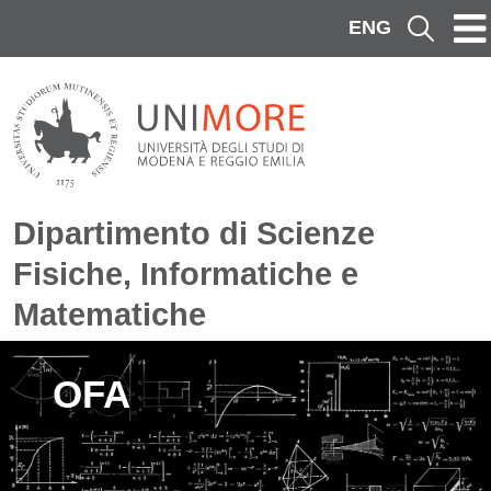
Salta al contenuto principale
ENG
Cerca
Dipartimento di Scienze
Fisiche, Informatiche e
Matematiche
Immagine
OFA