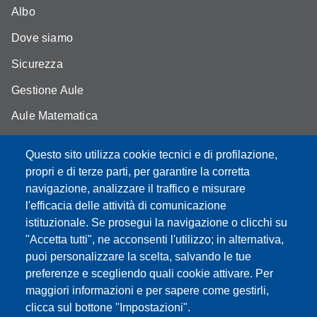
Albo
Dove siamo
Sicurezza
Gestione Aule
Aule Matematica
Aule Fisica
Questo sito utilizza cookie tecnici e di profilazione,
Portale studenti
propri e di terze parti, per garantire la corretta
navigazione, analizzare il traffico e misurare
Moodle didattica online
l'efficacia delle attività di comunicazione
istituzionale. Se prosegui la navigazione o clicchi su
"Accetta tutti", ne acconsenti l'utilizzo; in alternativa,
puoi personalizzare la scelta, salvando le tue
Partita IVA: 00427620364
preferenze e scegliendo quali cookie attivare. Per
Dipartimento di Scienze Fisiche, Informatiche, Matematiche
maggiori informazioni e per sapere come gestirli,
Sede: Via Campi 213/A - 41125 Modena, Italy
clicca sul bottone "Impostazioni".