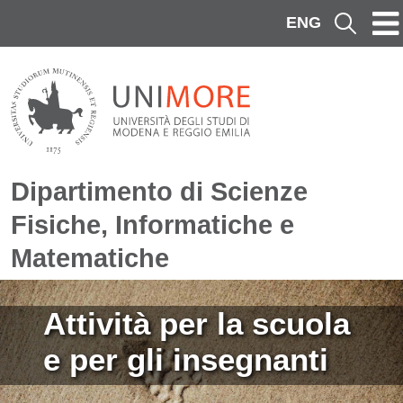
Salta al contenuto principale
ENG
Cerca
Dipartimento di Scienze
Fisiche, Informatiche e
Matematiche
Immagine
Attività per la scuola
e per gli insegnanti