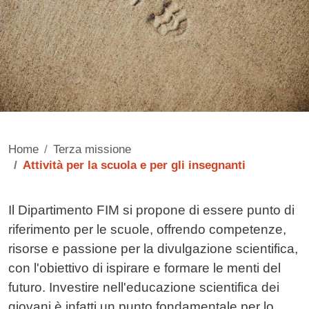
Home
Terza missione
Attività per la scuola e per gli insegnanti
Contenuto
Il Dipartimento FIM si propone di essere punto di
riferimento per le scuole, offrendo competenze,
risorse e passione per la divulgazione scientifica,
con l'obiettivo di ispirare e formare le menti del
futuro. Investire nell'educazione scientifica dei
giovani è infatti un punto fondamentale per lo