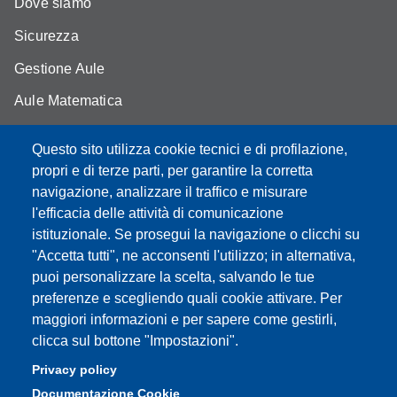
Dove siamo
Sicurezza
Gestione Aule
Aule Matematica
Aule Fisica
Questo sito utilizza cookie tecnici e di profilazione,
Portale studenti
propri e di terze parti, per garantire la corretta
navigazione, analizzare il traffico e misurare
Moodle didattica online
l'efficacia delle attività di comunicazione
istituzionale. Se prosegui la navigazione o clicchi su
"Accetta tutti", ne acconsenti l'utilizzo; in alternativa,
puoi personalizzare la scelta, salvando le tue
Partita IVA: 00427620364
preferenze e scegliendo quali cookie attivare. Per
Dipartimento di Scienze Fisiche, Informatiche, Matematiche
maggiori informazioni e per sapere come gestirli,
Sede: Via Campi 213/A - 41125 Modena, Italy
clicca sul bottone "Impostazioni".
e-mail: direttore.fim@Unimore.it | PEC:
Privacy policy
dipfim@pec.unimore.it
Documentazione Cookie
Tel.: +39 059 205 5243; Fax: +39 059 205 5235