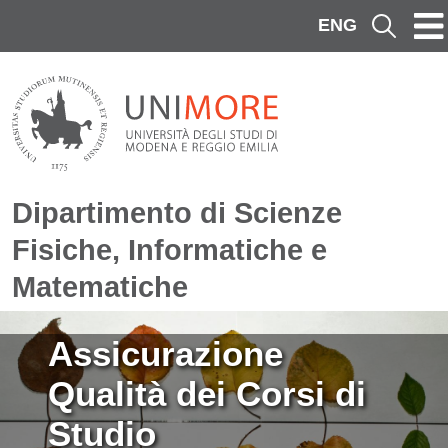
Salta al contenuto principale
ENG
Cerca
Dipartimento di Scienze
Fisiche, Informatiche e
Matematiche
Immagine
Assicurazione
Qualità dei Corsi di
Studio