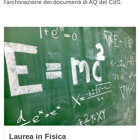
l’archiviazione dei documenti di AQ del CdS.
Cards
Immagine
Laurea in Fisica