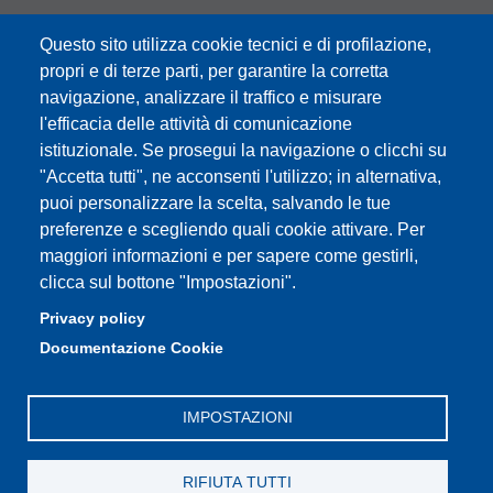
Aule Fisica
Questo sito utilizza cookie tecnici e di profilazione,
Portale studenti
propri e di terze parti, per garantire la corretta
navigazione, analizzare il traffico e misurare
Moodle didattica online
l'efficacia delle attività di comunicazione
istituzionale. Se prosegui la navigazione o clicchi su
"Accetta tutti", ne acconsenti l'utilizzo; in alternativa,
puoi personalizzare la scelta, salvando le tue
Partita IVA: 00427620364
preferenze e scegliendo quali cookie attivare. Per
Dipartimento di Scienze Fisiche, Informatiche, Matematiche
maggiori informazioni e per sapere come gestirli,
Sede: Via Campi 213/A - 41125 Modena, Italy
clicca sul bottone "Impostazioni".
e-mail: direttore.fim@Unimore.it | PEC:
Privacy policy
dipfim@pec.unimore.it
Documentazione Cookie
Tel.: +39 059 205 5243; Fax: +39 059 205 5235
IMPOSTAZIONI
RIFIUTA TUTTI