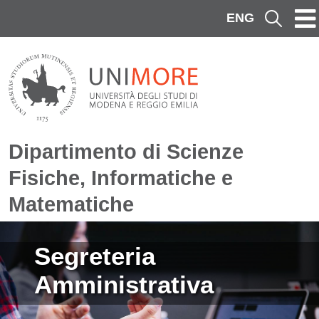
Salta al contenuto principale
ENG
Cerca
Dipartimento di Scienze
Fisiche, Informatiche e
Matematiche
Immagine
Segreteria
Amministrativa