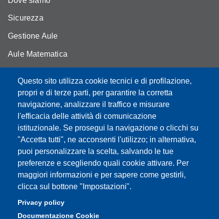
Dove siamo
Sicurezza
Gestione Aule
Aule Matematica
Aule Fisica
Questo sito utilizza cookie tecnici e di profilazione,
Portale studenti
propri e di terze parti, per garantire la corretta
navigazione, analizzare il traffico e misurare
Moodle didattica online
l'efficacia delle attività di comunicazione
istituzionale. Se prosegui la navigazione o clicchi su
"Accetta tutti", ne acconsenti l'utilizzo; in alternativa,
puoi personalizzare la scelta, salvando le tue
Partita IVA: 00427620364
preferenze e scegliendo quali cookie attivare. Per
Dipartimento di Scienze Fisiche, Informatiche, Matematiche
maggiori informazioni e per sapere come gestirli,
Sede: Via Campi 213/A - 41125 Modena, Italy
clicca sul bottone "Impostazioni".
e-mail: direttore.fim@Unimore.it | PEC:
Privacy policy
dipfim@pec.unimore.it
Documentazione Cookie
Tel.: +39 059 205 5243; Fax: +39 059 205 5235