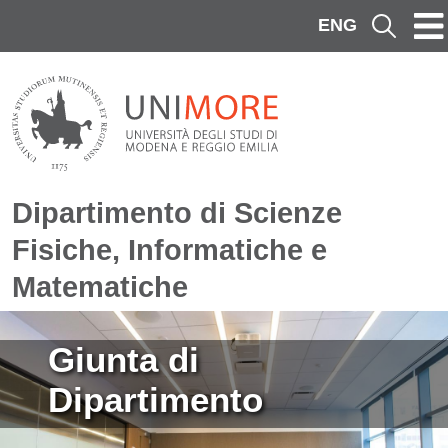
Salta al contenuto principale
ENG
Cerca
Dipartimento di Scienze
Fisiche, Informatiche e
Matematiche
Immagine
Giunta di
Dipartimento