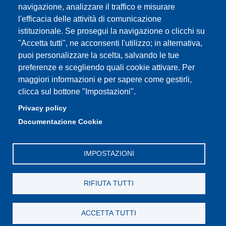
navigazione, analizzare il traffico e misurare
Moodle didattica online
l'efficacia delle attività di comunicazione
istituzionale. Se prosegui la navigazione o clicchi su
"Accetta tutti", ne acconsenti l'utilizzo; in alternativa,
puoi personalizzare la scelta, salvando le tue
Partita IVA: 00427620364
preferenze e scegliendo quali cookie attivare. Per
Dipartimento di Scienze Fisiche, Informatiche, Matematiche
maggiori informazioni e per sapere come gestirli,
Sede: Via Campi 213/A - 41125 Modena, Italy
clicca sul bottone "Impostazioni".
e-mail: direttore.fim@Unimore.it | PEC:
Privacy policy
dipfim@pec.unimore.it
Documentazione Cookie
Tel.: +39 059 205 5243; Fax: +39 059 205 5235
IMPOSTAZIONI
RIFIUTA TUTTI
ACCETTA TUTTI