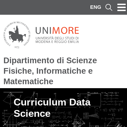
Salta al contenuto principale
ENG
Cerca
Dipartimento di Scienze
Fisiche, Informatiche e
Matematiche
Immagine
Curriculum Data
Science