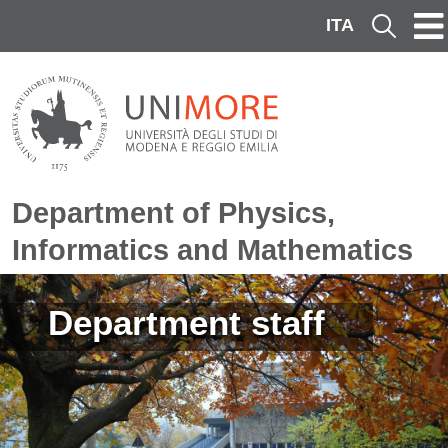
Skip to main content
ITA
Cerca
Department of Physics,
Informatics and Mathematics
Image
Department staff