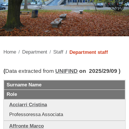
Home
Department
Staff
Department staff
Contenuto
(
Data extracted from
UNIFIND
on 2025/29/09 )
Surname Name
Role
Acciarri Cristina
Professoressa Associata
Affronte Marco