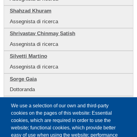
Shahzad Khuram
Assegnista di ricerca
Shrivastav Chinmay Satish
Assegnista di ricerca
Silvetti Martino
Assegnista di ricerca
Sorge Gaia
Dottoranda
Sotiropoulos Dionysios-odysseas
We use a selection of our own and third-party
Assegnista di ricerca
cookies on the pages of this website: Essential
cookies, which are required in order to use the
Spaggiari Fulvia
website; functional cookies, which provide better
Professoressa Associata
easy of use when using the website; performance