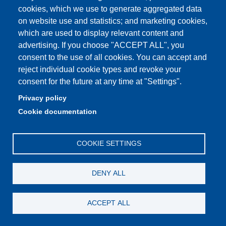
cookies, which we use to generate aggregated data
Tonini Rita
on website use and statistics; and marketing cookies,
Personale tecnico amm.vo
which are used to display relevant content and
advertising. If you choose "ACCEPT ALL", you
Toschi Alessandro
consent to the use of all cookies. You can accept and
reject individual cookie types and revoke your
Dottorando
consent for the future at any time at "Settings".
Trancanelli Diego
Privacy policy
Professore Associato
Cookie documentation
Tricarico Carolina
COOKIE SETTINGS
Personale tecnico amm.vo
Valente Paolo
DENY ALL
Ricercatore universitario
Vernia Cecilia
ACCEPT ALL
Professoressa Ordinaria