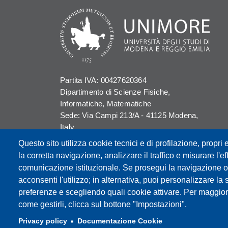
Partita IVA: 00427620364
Dipartimento di Scienze Fisiche,
Informatiche, Matematiche
Sede: Via Campi 213/A - 41125 Modena,
Italy
e-mail: direttore.fim@Unimore.it | PEC:
Questo sito utilizza cookie tecnici e di profilazione, propri e
dipfim@pec.unimore.it
la corretta navigazione, analizzare il traffico e misurare l'eff
Tel.: +39 059 205 5243; Fax: +39 059 205
comunicazione istituzionale. Se prosegui la navigazione o c
5235
acconsenti l'utilizzo; in alternativa, puoi personalizzare la 
preferenze e scegliendo quali cookie attivare. Per maggior
come gestirli, clicca sul bottone "Impostazioni".
Privacy policy
Documentazione Cookie