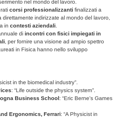
 inserimento nel mondo del lavoro.
grati
corsi professionalizzanti
finalizzati a
 direttamente indirizzate al mondo del lavoro,
ia in
contesti aziendali
.
 annuale di
incontri con fisici impiegati in
li
, per fornire una visione ad ampio spettro
aureati in Fisica hanno nello sviluppo
icist in the biomedical industry”.
ices
: “Life outside the physics system”.
logna Business School
: “Eric Berne’s Games
and Ergonomics, Ferrari
: “A Physicist in