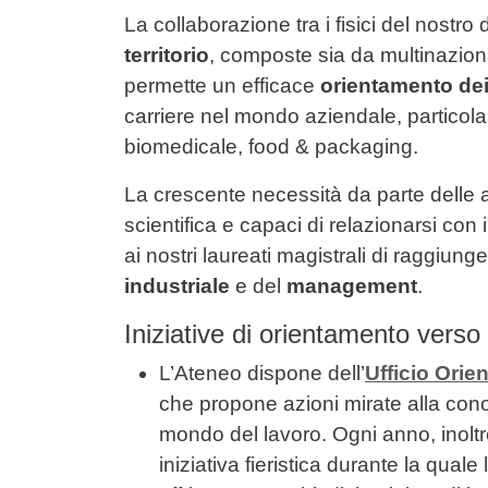
Contenuto
La collaborazione tra i fisici del nostro 
territorio
, composte sia da multinaziona
permette un efficace
orientamento dei 
carriere nel mondo aziendale, particola
biomedicale, food & packaging.
La crescente necessità da parte delle a
scientifica e capaci di relazionarsi con 
ai nostri laureati magistrali di raggiung
industriale
e del
management
.
Iniziative di orientamento verso
L’Ateneo dispone dell’
Ufficio Orie
che propone azioni mirate alla cono
mondo del lavoro. Ogni anno, inolt
iniziativa fieristica durante la qual