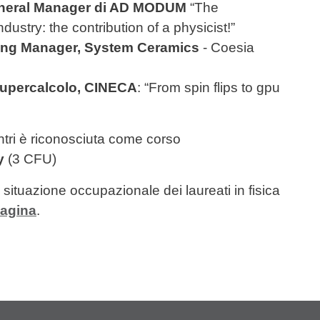
eneral Manager di AD MODUM
“The
ustry: the contribution of a physicist!”
ing Manager, System Ceramics
- Coesia
upercalcolo, CINECA
: “From spin flips to gpu
contri è riconosciuta come corso
y
(3 CFU)
a situazione occupazionale dei laureati in fisica
pagina
.