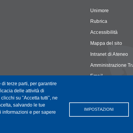
Unimore
Rubrica
Accessibilità
Mappa del sito
Intranet di Ateneo
Amministrazione Tr
Email
 di terze parti, per garantire
Privacy e cookie po
icacia delle attività di
Cambia idea sui co
licchi su "Accetta tutti", ne
scelta, salvando le tue
IMPOSTAZIONI
i informazioni e per sapere