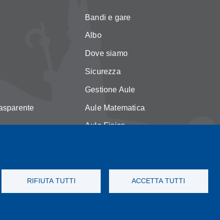
Bandi e gare
Albo
Dove siamo
Sicurezza
Gestione Aule
asparente
Aule Matematica
Aule Fisica
licy
Portale studenti
okie
Moodle didattica online
RIFIUTA TUTTI
ACCETTA TUTTI